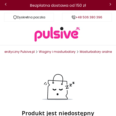
Bezpłatna dostawa od 150 zł
Dyskretna paczka
Wysyłka w 24h
+48 506 380 396
Darm
ep erotyczny Pulsive.pl
Waginy i masturbatory
Masturbatory oralne
Produkt jest niedostępny