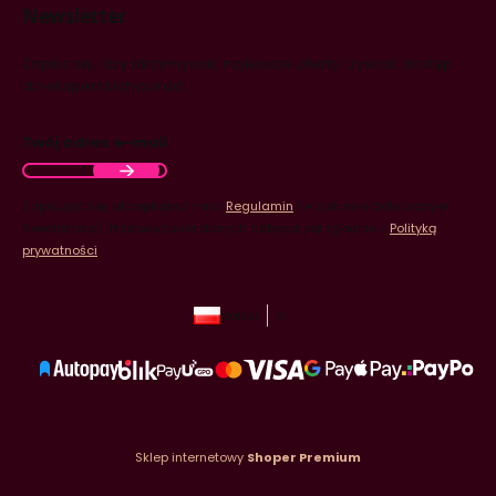
Newsletter
Zapisz się, aby otrzymywać najlepsze oferty i zyskać dostęp
do eksperckich porad.
Twój adres e-mail
Zapisując się, akceptujesz nasz
Regulamin
(w zakresie dotyczącym
Newslettera). Przetwarzanie danych odbywa się zgodnie z
Polityką
prywatności
.
polski
zł
Sklep internetowy
Shoper Premium