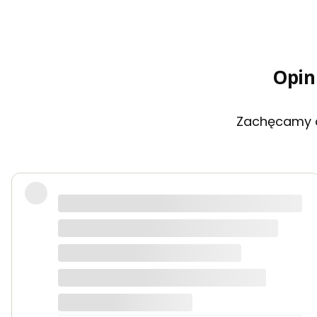
Opin
Zachęcamy do
Miła obsługa która wie co sprzedaje i doradzi
Kasia Wal...