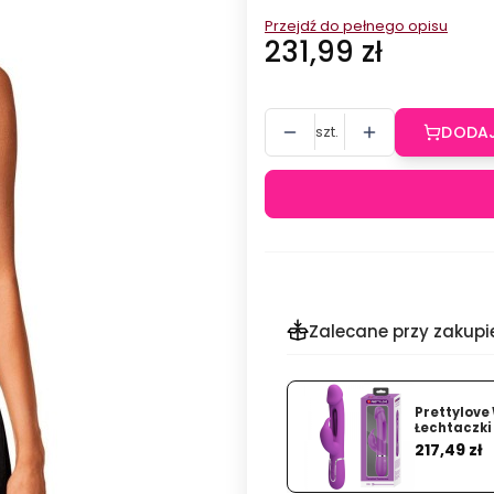
Przejdź do pełnego opisu
Cena
231,99 zł
szt.
DODAJ
Zalecane przy zakupi
Prettylove
Łechtaczki
Cena
217,49 zł