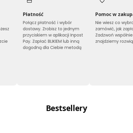
Płatność
Pomoc w zakup
Połącz płatność i wybór
Nie wiesz co wybra
ożesz
dostawy. Zrobisz to jednym
zamówić, jak zapła
przyciskiem w aplikacji Inpost
Zadzwoń wspólnie
zcie
Pay. Zapłać BLIKIEM lub inną
znajdziemy rozwią
dogodną dla Ciebie metodą
e
Bestsellery