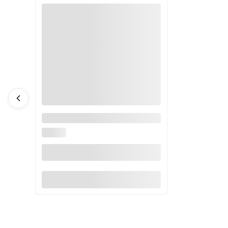
Żel na potencję i długą erekcję
Maximum Gel 50 ml 2 szt.
VIAMAX
Do koszyka