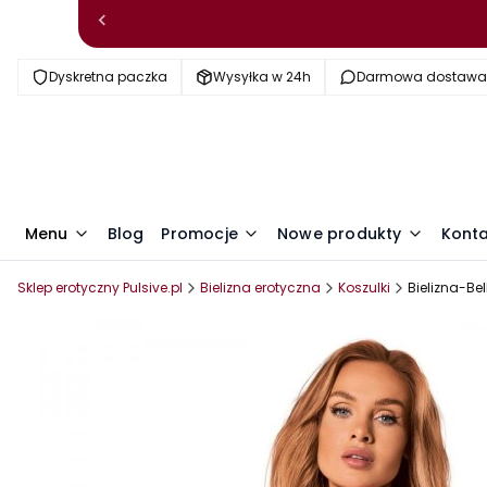
Dyskretna paczka
Wysyłka w 24h
Darmowa dostawa o
Menu
Blog
Promocje
Nowe produkty
Kont
Sklep erotyczny Pulsive.pl
Bielizna erotyczna
Koszulki
Bielizna-Bel