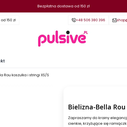
Bezpłatna dostawa od 150 zł
d 150 zł
+48 506 380 396
shop@
akt
la Rou koszulka i stringi XS/S
Bielizna-Bella Rou 
Zapraszamy do krainy elegancji i
cienkie, krzyżujące się ramiącz