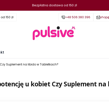
Bezpłatna dostawa od 150 zł
d 150 zł
+48 506 380 396
shop@
akt
t Czy Suplement na libido w Tabletkach?
potencję u kobiet Czy Suplement na 