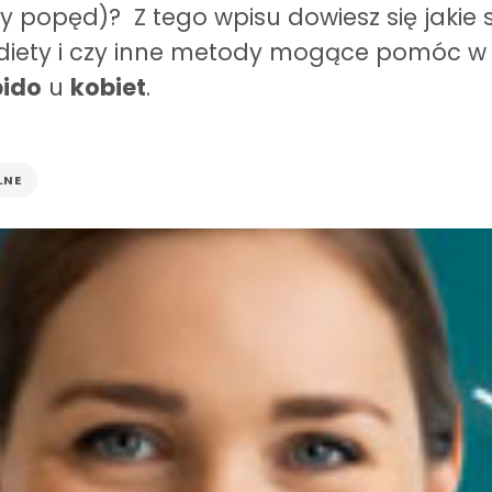
 popęd)? Z tego wpisu dowiesz się jakie 
diety i czy inne metody mogące pomóc w z
bido
u
kobiet
.
LNE