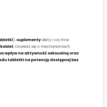
abletki
),
suplementy
diety i czy inne
u
kobiet
. Dowiesz się o mechanizmach
ma wpływ na aktywność seksualną oraz
ładu
tabletki na potencję
dostępnej bez