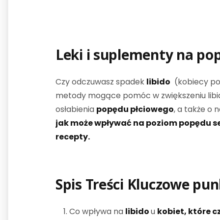
Leki i suplementy na po
Czy odczuwasz spadek
libido
(kobiecy pop
metody mogące pomóc w zwiększeniu libid
osłabienia
popędu płciowego
, a także o
jak może wpływać na poziom popędu se
recepty.
Spis Treści Kluczowe pu
Co wpływa na
libido
u
kobiet, które c