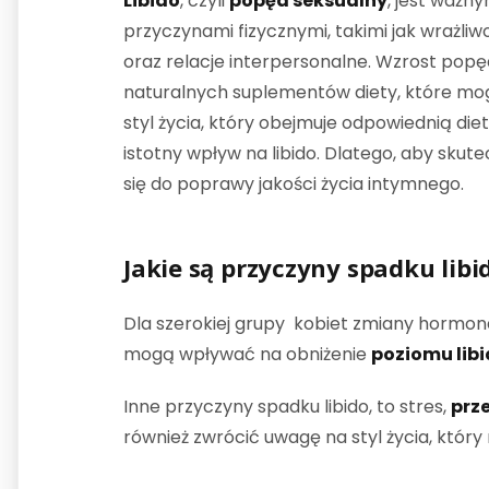
Libido
, czyli
popęd seksualny
, jest ważn
przyczynami fizycznymi, takimi jak wrażli
oraz relacje interpersonalne. Wzrost pop
naturalnych suplementów diety, które m
styl życia, który obejmuje odpowiednią di
istotny wpływ na libido. Dlatego, aby sku
się do poprawy jakości życia intymnego.
Jakie są przyczyny spadku libi
Dla szerokiej grupy kobiet zmiany hormona
mogą wpływać na obniżenie
poziomu lib
Inne przyczyny spadku libido, to stres,
prz
również zwrócić uwagę na styl życia, któr