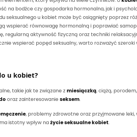
ym elementem, który wpływa na wiele czynników. U
kobie
wość na bodźce czy gospodarka hormonalna, jak i psychol
ędu seksualnego u kobiet może być osiągnięty poprzez r
ogą wspierać równowagę hormonalną i poprawiać samop
etę, regularną aktywność fizyczną oraz techniki relaksa
tecznie wspierać popęd seksualny, warto rozważyć szerok
do u kobiet?
lne, takie jak te związane z
miesiączką
, ciążą, porodem
ido
oraz zainteresowanie
seksem
.
emęczenie
, problemy zdrowotne oraz przyjmowane leki,
y ma istotny wpływ na
życie seksualne kobiet
.