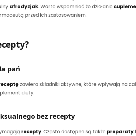
alny
afrodyzjak
. Warto wspomnieć że działanie
supleme
farmaceutą przed ich zastosowaniem.
ecepty?
la pań
receptę
zawiera składniki aktywne, które wpływają na cał
uplement diety.
eksualnego bez recepty
ymagają
recepty
. Często dostępne są także
preparaty