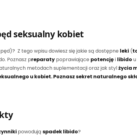
pęd seksualny kobiet
ęd)? Z tego wpisu dowiesz się jakie są dostępne
leki
(
t
o. Poznasz p
reparaty
poprawiające
potencję
i
libido
 naturalnych metodach suplementacji oraz jak styl
życia 
ksualnego u kobiet. Poznasz sekret naturalnego sk
nkty
zynniki
powodują
spadek libido
?