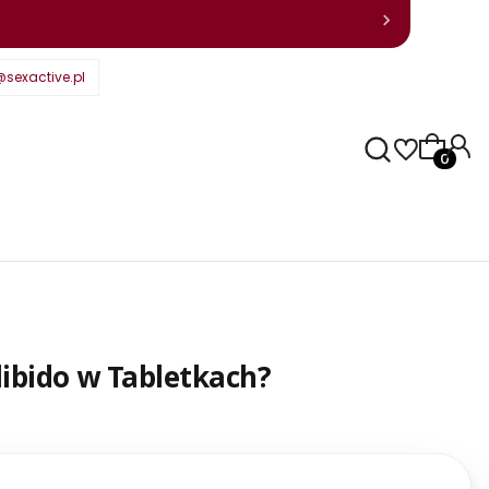
sexactive.pl
Produkty
libido w Tabletkach?