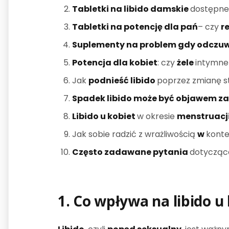
Tabletki na libido damskie
dostępn
Tabletki na potencję dla pań
– czy
r
Suplementy na problem gdy odczuwa
Potencja dla kobiet
: czy
żele
intymn
Jak
podnieść libido
poprzez zmianę sty
Spadek libido może być objawem z
Libido u kobiet
w okresie
menstruacj
Jak sobie radzić z wrażliwością
w
konte
Często zadawane pytania
dotyczą
1. Co wpływa na
libido
u