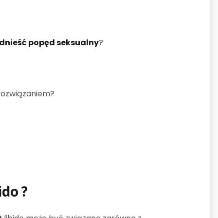
dnieść
popęd seksualny
?
 rozwiązaniem?
ido
?