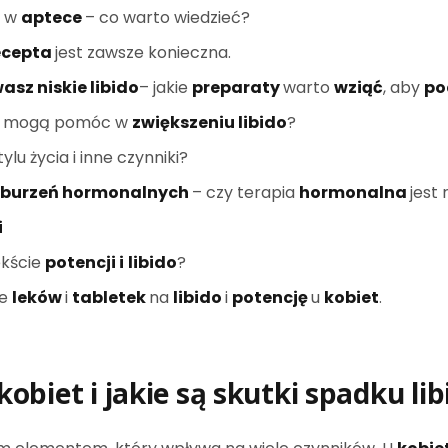
e w
aptece
– co warto wiedzieć?
ecepta
jest zawsze konieczna.
sz niskie libido
– jakie
preparaty
warto
wziąć
, aby
po
e mogą pomóc w
zwiększeniu libido
?
lu życia i inne czynniki?
aburzeń hormonalnych
– czy terapia
hormonalna
jest
i
kście
potencji i
libido
?
ce
leków
i
tabletek
na
libido
i
potencję
u
kobiet
.
kobiet
i jakie są
skutki spadku lib