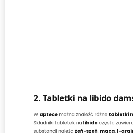
2.
Tabletki na libido
dams
W
aptece
można znaleźć różne
tabletki n
Składniki tabletek na
libido
często zawiera
substancji należą
żeń-szeń
,
maca
,
l-argi