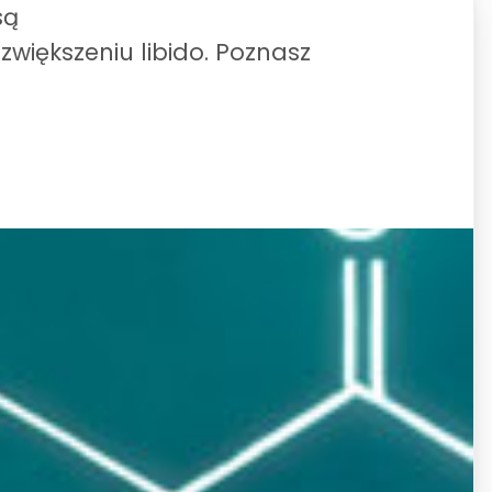
są
większeniu libido. Poznasz