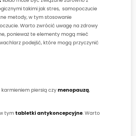
t
libido może być związane zarówno z
ogicznymi takimi jak stres, samopoczucie
óżne metody, w tym stosowanie
oczucie. Warto zwrócić uwagę na zdrowy
cyjne, ponieważ te elementy mogą mieć
i wachlarz podejść, które mogą przyczynić
, karmieniem piersią czy
menopauzą
,
 w tym
tabletki antykoncepcyjne
. Warto