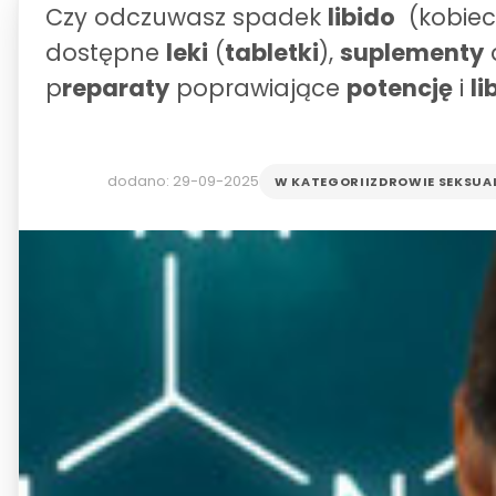
Czy odczuwasz spadek
libido
(kobiecy
dostępne
leki
(
tabletki
),
suplementy
p
reparaty
poprawiające
potencję
i
li
dodano: 29-09-2025
W KATEGORII
ZDROWIE SEKSUA