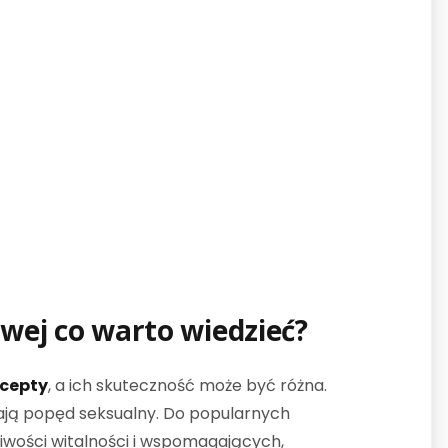
owej
co warto wiedzieć?
ecepty
, a ich skuteczność może być różna.
zają popęd seksualny. Do popularnych
iwości witalności i wspomagających,